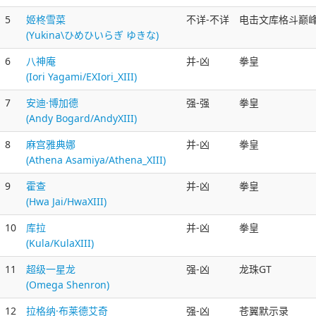
5
姬柊雪菜
不详-不详
电击文库格斗巅
(Yukina\ひめひいらぎ ゆきな)
6
八神庵
并-凶
拳皇
(Iori Yagami/EXIori_XIII)
7
安迪·博加德
强-强
拳皇
(Andy Bogard/AndyXIII)
8
麻宫雅典娜
并-凶
拳皇
(Athena Asamiya/Athena_XIII)
9
霍查
并-凶
拳皇
(Hwa Jai/HwaXIII)
10
库拉
并-凶
拳皇
(Kula/KulaXIII)
11
超级一星龙
强-凶
龙珠GT
(Omega Shenron)
12
拉格纳·布莱德艾奇
强-凶
苍翼默示录