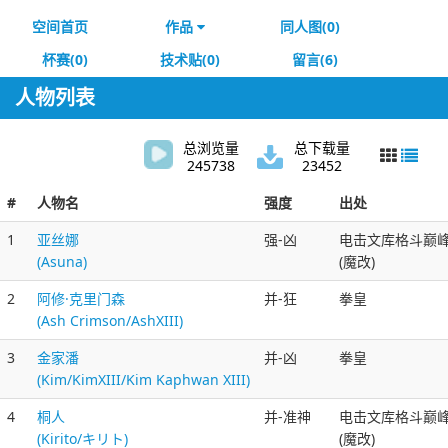
空间首页
作品
同人图(0)
杯赛(0)
技术贴(0)
留言(6)
人物列表
总浏览量
总下载量
245738
23452
#
人物名
强度
出处
1
亚丝娜
强-凶
电击文库格斗巅
(Asuna)
(魔改)
2
阿修·克里门森
并-狂
拳皇
(Ash Crimson/AshXIII)
3
金家潘
并-凶
拳皇
(Kim/KimXIII/Kim Kaphwan XIII)
4
桐人
并-准神
电击文库格斗巅
(Kirito/キリト)
(魔改)