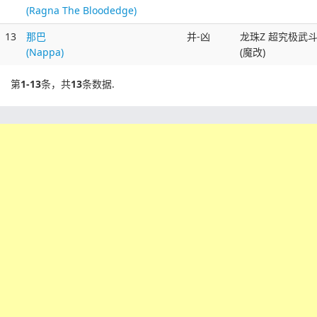
(Ragna The Bloodedge)
13
那巴
并-凶
龙珠Z 超究极武
(Nappa)
(魔改)
第
1-13
条，共
13
条数据.