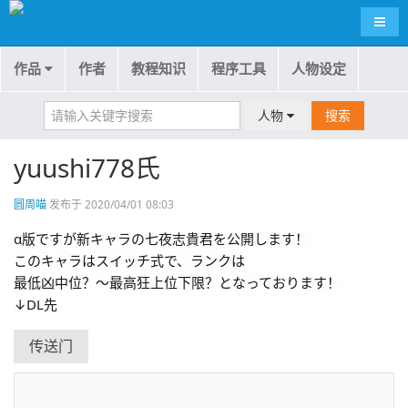
导航
作品
作者
教程知识
程序工具
人物设定
人物
搜索
yuushi778氏
圆周喵
发布于 2020/04/01 08:03
α版ですが新キャラの七夜志貴君を公開します！

このキャラはスイッチ式で、ランクは

最低凶中位？～最高狂上位下限？となっております！

↓DL先
传送门