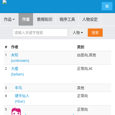
导航
作品
作者
教程知识
程序工具
人物设定
人物
搜索
#
作者
类别
1
未知
凶恶向,其他
(unknown)
2
大艦
正常向,AI
(taikan)
3
牢鸟
其他
4
硬币仙人
正常向
(Ybxr)
5
ㅤㅤㅤㅤㅤㅤㅤㅤㅤㅤㅤㅤㅤㅤ
正常向
(ㅤㅤㅤㅤㅤㅤㅤㅤㅤㅤㅤㅤㅤㅤ)