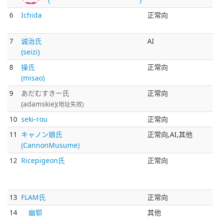
6
Ichida
正常向
7
诚治氏
AI
(seizi)
8
操氏
正常向
(misao)
9
あだむすきー氏
正常向
(adamskie)
(地址失效)
10
seki-rou
正常向
11
キャノン娘氏
正常向,AI,其他
(CannonMusume)
12
Ricepigeon氏
正常向
13
FLAM氏
正常向
14
幽郓
其他