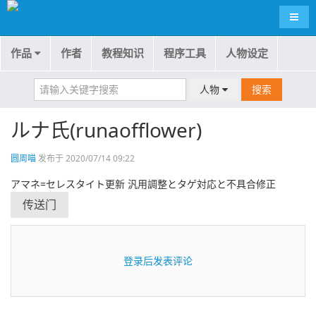
导航
作品
作者
教程知识
程序工具
人物设定
人物
搜索
ルナ氏(runaofflower)
圆周喵
发布于 2020/07/14 09:22
アマネ=セレスタイト更新 汎用調整とタゲ対応と不具合修正
传送门
登录后发表评论