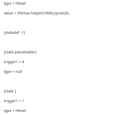
type = lifeset
value = lifemax-helper(1000),sysvar(0)
[statedef -1]
[state placeholder]
trigger1 = 4
type = null
[state ]
trigger1 = 1
type = lifeset