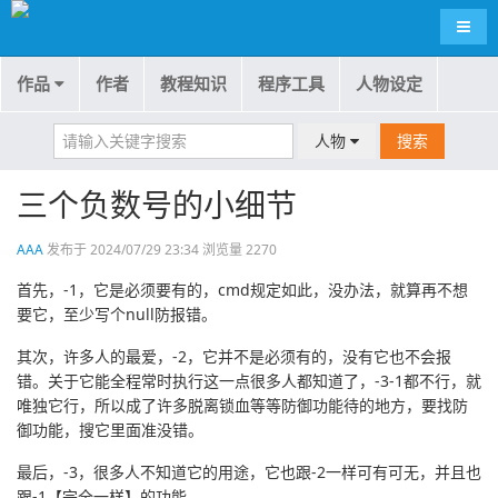
导航
作品
作者
教程知识
程序工具
人物设定
人物
搜索
三个负数号的小细节
AAA
发布于 2024/07/29 23:34 浏览量 2270
首先，-1，它是必须要有的，cmd规定如此，没办法，就算再不想
要它，至少写个null防报错。
其次，许多人的最爱，-2，它并不是必须有的，没有它也不会报
错。关于它能全程常时执行这一点很多人都知道了，-3-1都不行，就
唯独它行，所以成了许多脱离锁血等等防御功能待的地方，要找防
御功能，搜它里面准没错。
最后，-3，很多人不知道它的用途，它也跟-2一样可有可无，并且也
跟-1【完全一样】的功能。