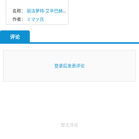
名称：
丽洁萝特‧艾辛巴赫 (Lieselotte)
作者：
ミマァ氏
评论
登录后发表评论
暂无评论