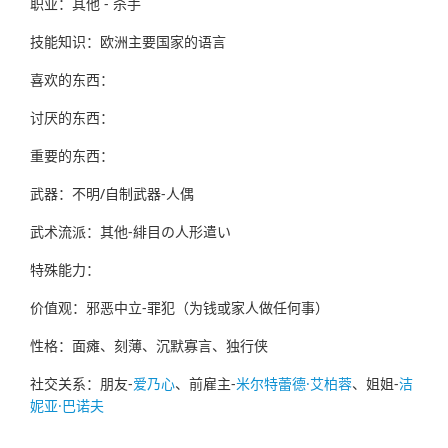
职业：其他 - 杀手
技能知识：欧洲主要国家的语言
喜欢的东西：
讨厌的东西：
重要的东西：
武器：不明/自制武器-人偶
武术流派：其他-緋目の人形遣い
特殊能力：
价值观：邪恶中立-罪犯（为钱或家人做任何事）
性格：面瘫、刻薄、沉默寡言、独行侠
社交关系：朋友-
爱乃心
、前雇主-
米尔特蕾德·艾柏蓉
、姐姐-
洁
妮亚·巴诺夫