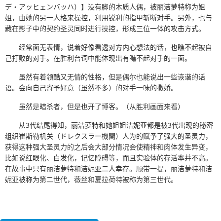
デ・アッヒェンバッハ）】没有脚的木质人偶，被丽洁萝特称为姐
姐，由她的另一人格来操控，利用锐利的指甲斩断对手。另外，也与
藏在影子中的契约圣灵同时进行操控，形成三位一体的攻击方式。
经常面无表情，说着好像看透对方内心想法的话，也瞧不起被自
己打败的对手。在胜利台词中能体现出有瞧不起对手的一面。
虽然有着领酷又无情的性格，但是偶尔也能说出一些诙谐的话
语。会向自己寄予好意（虽然不多）的对手一味的撒娇。
虽然是暗杀者，但是也开了博客。（从胜利画面来看）
从3代结尾得知，丽洁萝特和她姐姐洁妮亚都是被3代出现的秘密
组织崔斯勒机关（ドレクスラー機関）人为的赋予了强大的圣灵力，
获得这种强大圣灵力的之后会大部分情况会使精神和肉体发生异变，
比如说红眼化、白发化，记忆障碍等，而且实验体的存活率并不高。
在故事中只有丽洁萝特和洁妮亚二人幸存。顺带一提，丽洁萝特和洁
妮亚被称为第二世代，薇丝和夏拉荷特被称为第三世代。