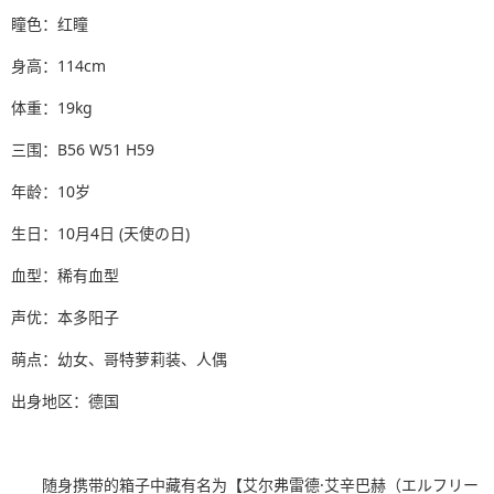
瞳色：红瞳
身高：114cm
体重：19kg
三围：B56 W51 H59
年龄：10岁
生日：10月4日 (天使の日)
血型：稀有血型
声优：本多阳子
萌点：幼女、哥特萝莉装、人偶
出身地区：德国
随身携带的箱子中藏有名为【艾尔弗雷德·艾辛巴赫（エルフリー