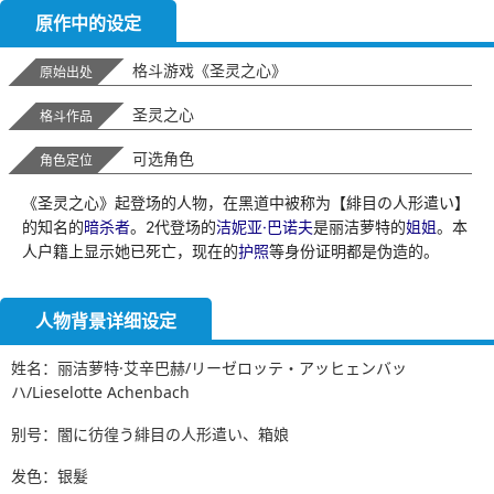
原作中的设定
格斗游戏《圣灵之心》
原始出处
圣灵之心
格斗作品
可选角色
角色定位
《圣灵之心》起登场的人物，在黑道中被称为【緋目の人形遣い】
的知名的
暗杀者
。2代登场的
洁妮亚·巴诺夫
是丽洁萝特的
姐姐
。本
人户籍上显示她已死亡，现在的
护照
等身份证明都是伪造的。
人物背景详细设定
姓名：丽洁萝特·艾辛巴赫/リーゼロッテ・アッヒェンバッ
ハ/Lieselotte Achenbach
别号：闇に彷徨う緋目の人形遣い、箱娘
发色：银髮