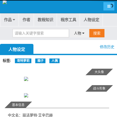
导航
作品
作者
教程知识
程序工具
人物设定
人物
搜索
修改历史
人物设定
标签
哥特萝莉
箱子
人偶
大头像
战斗形象
基本信息
中文名：丽洁萝特·艾辛巴赫