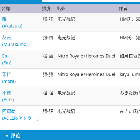
名称
强度
出处
作者
晓
强-狂
电光战记
HM氏、SE
(Akatsuki)
丛云
强-凶
电光战记
HM氏、発破
(Murakumo)
Ein
强-凶
Nitro Royale+Heroines Duel
如月铳驱氏(J
(Ein)
茉拉
强-强
Nitro Royale+Heroines Duel
kayui 
(mora)
不律
强-强
电光战记
みきた氏(Mi
(Fritz)
阿德勒
强-狂
电光战记
みきた氏(M
(ADLER/アドラー )
▼ 评论