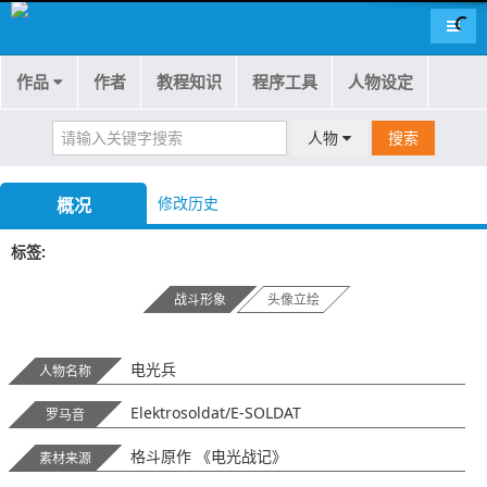
导航
作品
作者
教程知识
程序工具
人物设定
人物
搜索
修改历史
概况
标签
战斗形象
头像立绘
电光兵
人物名称
Elektrosoldat/E-SOLDAT
罗马音
格斗原作 《电光战记》
素材来源