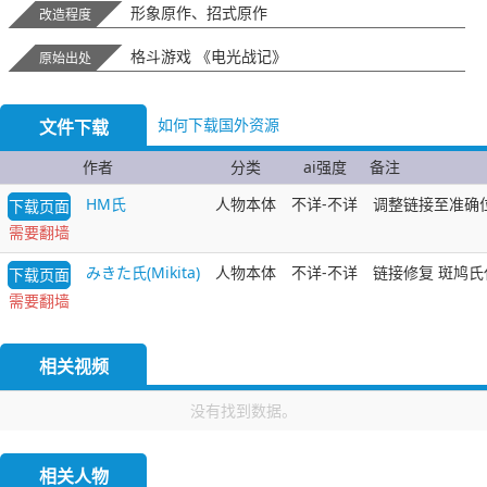
形象原作、招式原作
改造程度
格斗游戏 《电光战记》
原始出处
如何下载国外资源
文件下载
作者
分类
ai强度
备注
HM氏
人物本体
不详-不详
调整链接至准确
下载页面
需要翻墙
みきた氏(Mikita)
人物本体
不详-不详
链接修复 斑鸠
下载页面
需要翻墙
相关视频
没有找到数据。
相关人物