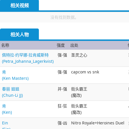
相关视频
没有找到数据。
相关人物
名称
强度
出处
佩特拉‧约罕娜‧拉肯威斯特
强-强
圣灵之心
(Petra_Johanna_Lagerkvist)
肯
强-强
capcom vs snk
(Ken Masters)
春丽 姐姐
并-强
街头霸王
(Chun-Li JJ)
(魔改)
肯
狂-狂
街头霸王
(Ken)
(魔改)
Ein
强-凶
Nitro Royale+Heroines Duel