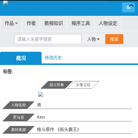
导航
作品
作者
教程知识
程序工具
人物设定
人物
搜索
修改历史
概况
标签
战斗形象
头像立绘
肯
人物名称
Ken
罗马音
格斗原作 《街头霸王》
素材来源