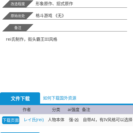
形象原作、招式原作
改造程度
格斗游戏 《无》
原始出处
备注
rei氏制作，街头霸王III风格
如何下载国外资源
文件下载
作者
分类
ai强度
备注
レイ氏(rei)
人物本体
强-凶
自带AI，有IV风格可以选择
下载页面