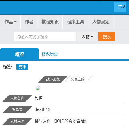
导航
作品
作者
教程知识
程序工具
人物设定
人物
搜索
修改历史
概况
标签
死神
战斗形象
头像立绘
死神
人物名称
death13
罗马音
格斗原作 《JOJO的奇妙冒险》
素材来源