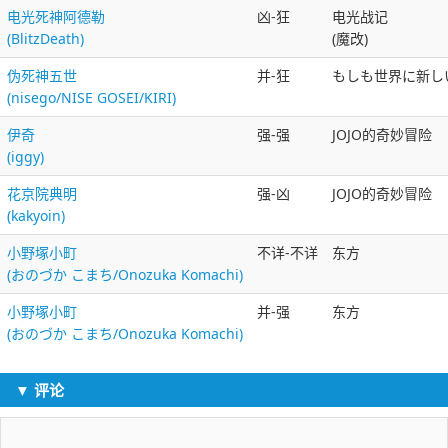
电光死神阿德勒
凶-狂
电光战记
(BlitzDeath)
(魔改)
伪死神五世
并-狂
もしも世界に新し
(nisego/NISE GOSEI/KIRI)
伊奇
强-强
JOJO的奇妙冒险
(iggy)
花京院典明
强-凶
JOJO的奇妙冒险
(kakyoin)
小野塚小町
不详-不详
东方
(おのづか こまち/Onozuka Komachi)
小野塚小町
并-强
东方
(おのづか こまち/Onozuka Komachi)
▼ 评论