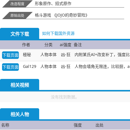
形象原作、招式原作
改造程度
格斗游戏 《JOJO的奇妙冒险》
原始出处
如何下载国外资源
文件下载
作者
分类
ai强度
备注
極秘
人物本体
凶-狂
内附某氏AI+改变补丁，强度比G
下载页面
Gal129
人物本体
凶-狂
人物会墙角无限连，比较厨，a
下载页面
相关视频
没有找到数据。
相关人物
名称
强度
出处