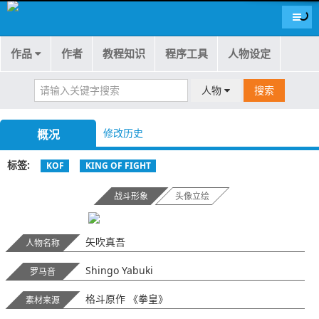
导航
作品
作者
教程知识
程序工具
人物设定
人物
搜索
修改历史
概况
标签
KOF
KING OF FIGHT
战斗形象
头像立绘
矢吹真吾
人物名称
Shingo Yabuki
罗马音
格斗原作 《拳皇》
素材来源