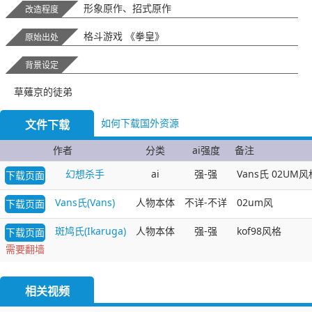
形象原作、招式原作
改造程度
格斗游戏 《拳皇》
原始出处
背景设定
草薙京的徒弟
如何下载国外资源
文件下载
作者
分类
ai强度
备注
幻想杀手
ai
强-强
Vans氏 02UM
下载页面
Vans氏(Vans)
人物本体
不详-不详
02um风
下载页面
斑鸠氏(Ikaruga)
人物本体
强-强
kof98风格
下载页面
需要翻墙
相关视频