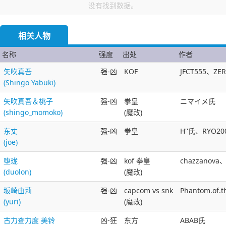
没有找到数据。
相关人物
名称
强度
出处
作者
矢吹真吾
强-凶
KOF
JFCT555、Z
(Shingo Yabuki)
矢吹真吾＆桃子
强-凶
拳皇
ニマイメ氏
(shingo_momoko)
(魔改)
东丈
强-凶
拳皇
H''氏、RYO2
(joe)
堕珑
强-凶
kof 拳皇
chazzano
(duolon)
(魔改)
坂崎由莉
强-凶
capcom vs snk
Phantom.of.
(yuri)
(魔改)
古力查力度 美铃
凶-狂
东方
ABAB氏