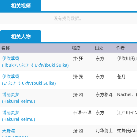
相关视频
没有找到数据。
相关人物
名称
强度
出处
作者
伊吹萃香
并-狂
东方
伊吹川氏(Ib
(!ibuki/いぶき すいか/Ibuki Suika)
伊吹萃香
强-强
东方
苍月
(いぶき すいか/Ibuki Suika)
博丽灵梦
强-凶
东方格斗
Nachel
(Hakurei Reimu)
博丽灵梦
不详-不详
东方
江戸川イ
(Hakurei Reimu)
天野漂
强-凶
月华剑士
虻蜂氏(Abu