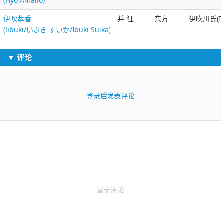
(Hyo Amano)
伊吹萃香
并-狂
东方
伊吹川氏(Ib
(!ibuki/いぶき すいか/Ibuki Suika)
▼ 评论
登录后发表评论
暂无评论