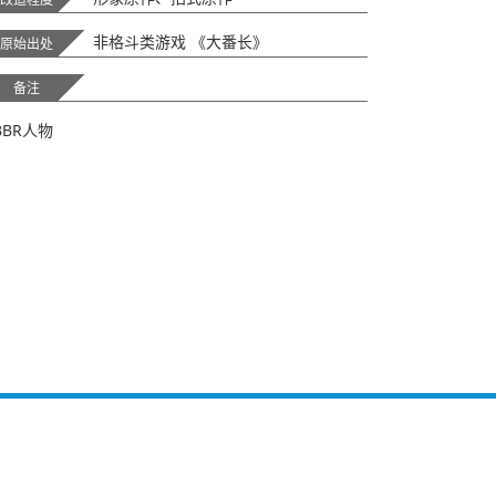
非格斗类游戏 《大番长》
原始出处
备注
BBR人物