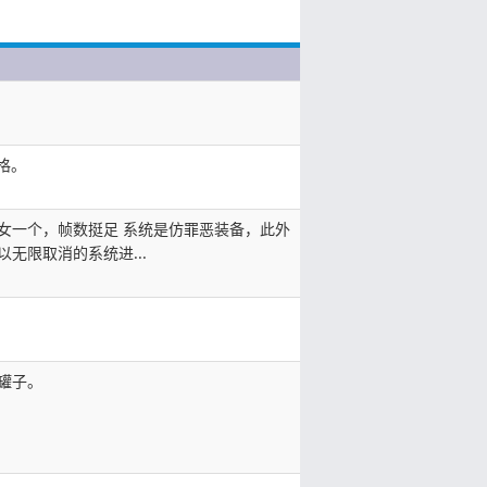
格。
女一个，帧数挺足 系统是仿罪恶装备，此外
以无限取消的系统进...
罐子。