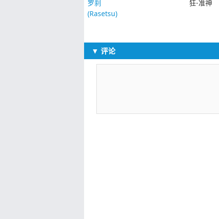
罗刹
狂-准神
(Rasetsu)
▼ 评论