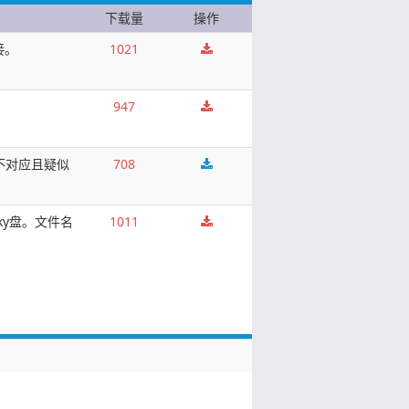
下载量
操作
接。
1021
947
本不对应且疑似
708
ky盘。文件名
1011