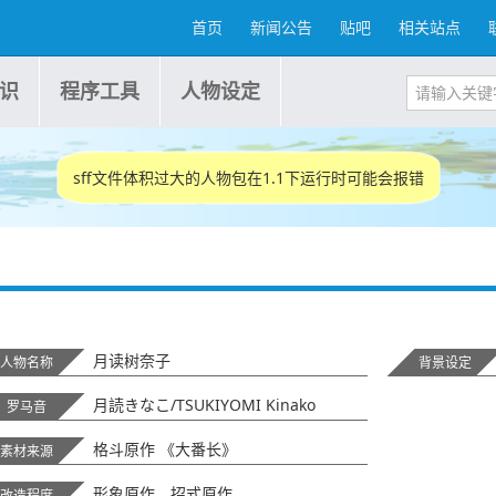
首页
新闻公告
贴吧
相关站点
识
程序工具
人物设定
sff文件体积过大的人物包在1.1下运行时可能会报错
月读树奈子
人物名称
背景设定
月読きなこ/TSUKIYOMI Kinako
罗马音
格斗原作 《大番长》
素材来源
形象原作、招式原作
改造程度