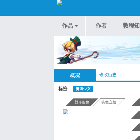
作品
作者
教程知
修改历史
概况
标签
魔法少女
战斗形象
头像立绘