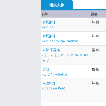
相关人物
名称
强度
斩真狼牙
并-强
(Rouga)
斩真狼牙
并-凶
(Rouga/Rouga_Zanma)
米拉·米夏诺
强-凶
(ミラ・ミシアーノ/Mira･Misci
ano)
琥珀
强-凶
(こはく/kohaku)
韦驮川炼
并-凶
(Idagawa Ren)