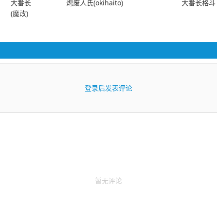
大番长
熄废人氏(okihaito)
大番长格斗
(魔改)
登录后发表评论
暂无评论