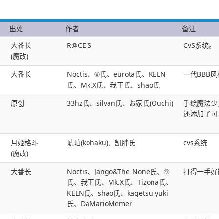
出处
作者
备注
大番长
R@CE'S
CvS系统。
(魔改)
大番长
Noctis、⑨氏、eurota氏、KELN
一代BBB风
氏、Mk.X氏、我王氏、shao氏
原创
33hz氏、silvan氏、お家氏(Ouchi)
手绘魔法少
还添加了可
月姬格斗
琥珀(kohaku)、凯胖氏
cvs系统
(魔改)
大番长
Noctis、Jango&The_None氏、⑨
打得一手好
氏、我王氏、Mk.X氏、Tizona氏、
KELN氏、shao氏、kagetsu yuki
氏、DaMarioMemer