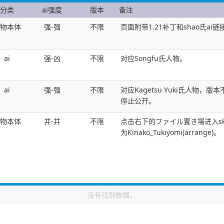
分类
ai强度
版本
备注
物本体
强-强
不限
页面附带1.21补丁和shao氏ai链
ai
强-凶
不限
对应Songfu氏人物。
ai
强-强
不限
对应Kagetsu Yuki氏人物，版
停止公开。
物本体
并-并
不限
点击右下的ファイル置き場进入s
为Kinako_Tukiyomi(arrange)。
没有找到数据。