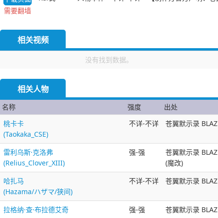
需要翻墙
相关视频
没有找到数据。
相关人物
名称
强度
出处
桃卡卡
不详-不详
苍翼默示录 BLAZ
(Taokaka_CSE)
雷利乌斯·克洛弗
强-强
苍翼默示录 BLAZ
(Relius_Clover_XIII)
(魔改)
哈扎马
不详-不详
苍翼默示录 BLAZ
(Hazama/ハザマ/狭间)
拉格纳·查·布拉德艾奇
强-强
苍翼默示录 BLAZ