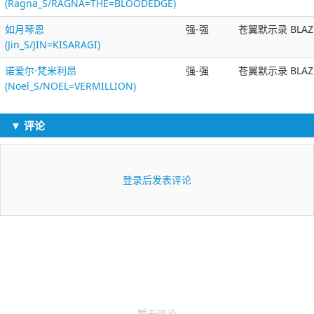
(Ragna_S/RAGNA=THE=BLOODEDGE)
如月琴恩
强-强
苍翼默示录 BLAZ
(Jin_S/JIN=KISARAGI)
诺爱尔·梵米利昂
强-强
苍翼默示录 BLAZ
(Noel_S/NOEL=VERMILLION)
▼ 评论
登录后发表评论
暂无评论