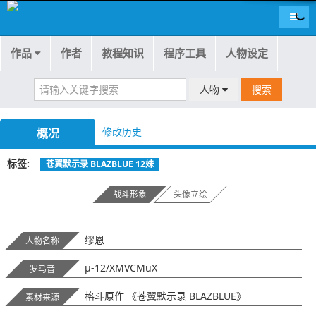
导航
作品
作者
教程知识
程序工具
人物设定
人物
搜索
修改历史
概况
标签
苍翼默示录 BLAZBLUE 12妹
战斗形象
头像立绘
缪恩
人物名称
μ-12/XMVCMuX
罗马音
格斗原作 《苍翼默示录 BLAZBLUE》
素材来源