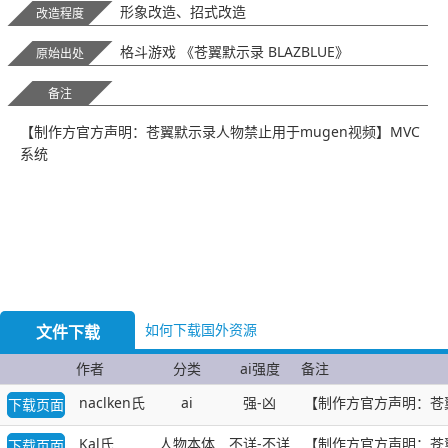
形象改造、招式改造
改造程度
格斗游戏 《苍翼默示录 BLAZBLUE》
原始出处
备注
【制作方官方声明：苍翼默示录人物禁止用于mugen视频】MVC
系统
如何下载国外资源
文件下载
作者
分类
ai强度
备注
naclken氏
ai
强-凶
【制作方官方声明：苍
下载页面
Kal氏
人物本体
不详-不详
【制作方官方声明：苍
下载页面