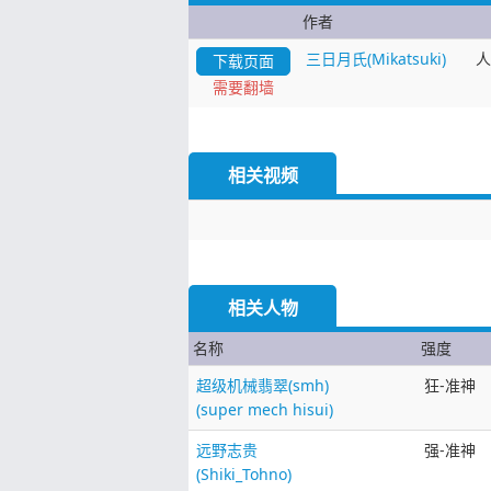
作者
三日月氏(Mikatsuki)
人
下载页面
需要翻墙
相关视频
相关人物
名称
强度
超级机械翡翠(smh)
狂-准神
(super mech hisui)
远野志贵
强-准神
(Shiki_Tohno)