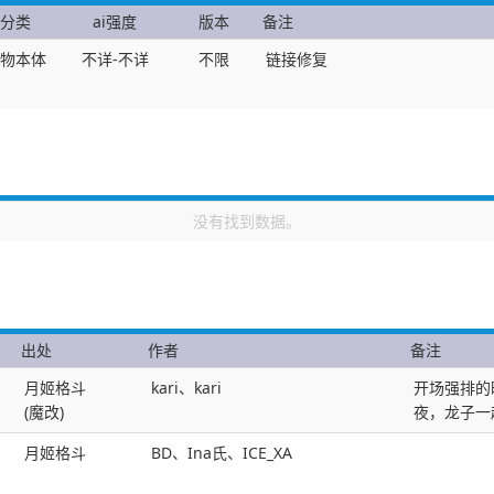
分类
ai强度
版本
备注
物本体
不详-不详
不限
链接修复
没有找到数据。
出处
作者
备注
月姬格斗
kari、kari
开场强排的
(魔改)
夜，龙子一
月姬格斗
BD、Ina氏、ICE_XA