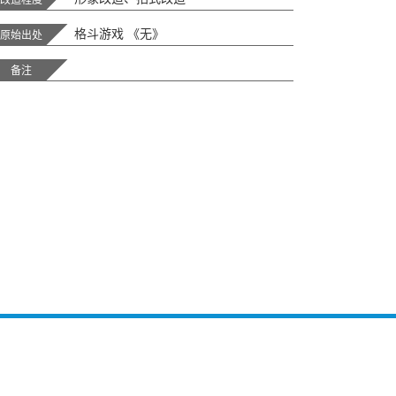
格斗游戏 《无》
原始出处
备注