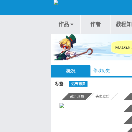
作品
作者
教程知
M.U.G
修改历史
概况
标签
远野志贵
战斗形象
头像立绘