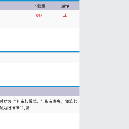
下载量
操作
843
时候为 准神审核模式，与稀有豪鬼，弹幕七
起为旧准神4门番