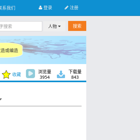
登录
注册
联系我们
搜索
人物
间改造或编造
浏览量
下载量
收藏
3954
843