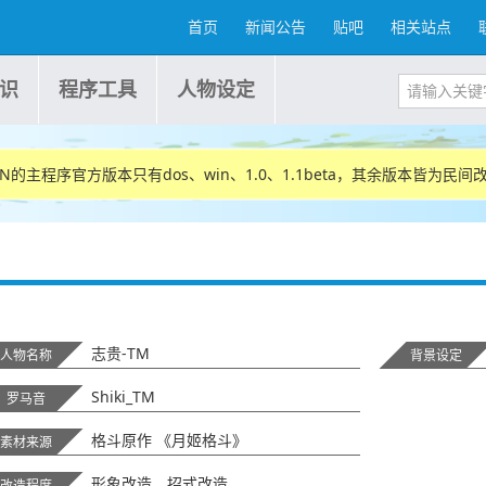
首页
新闻公告
贴吧
相关站点
识
程序工具
人物设定
.E.N的主程序官方版本只有dos、win、1.0、1.1beta，其余版本皆为民
志贵-TM
人物名称
背景设定
Shiki_TM
罗马音
格斗原作 《月姬格斗》
素材来源
形象改造、招式改造
改造程度