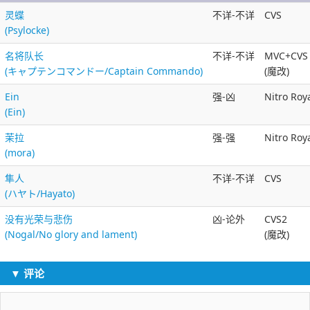
灵蝶
不详-不详
CVS
(Psylocke)
名将队长
不详-不详
MVC+CVS
(キャプテンコマンドー/Captain Commando)
(魔改)
Ein
强-凶
Nitro Roy
(Ein)
茉拉
强-强
Nitro Roy
(mora)
隼人
不详-不详
CVS
(ハヤト/Hayato)
没有光荣与悲伤
凶-论外
CVS2
(Nogal/No glory and lament)
(魔改)
▼ 评论