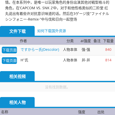
情。在本系列中，是唯一以玩家角色的身份出演其他对戦型格斗的
角色，在‘CAPCOM VS. SNK 2’中，对于和他性格类似的二阶堂 红
丸说出有着些许对抗意识味道的话。然后在3ゲージ技“ファイナル
シンフォニー-Remix-”中与伐和日向一起登场
如何下载国外资源
文件下载
作者
分类
ai强度
备注
下载量
ですからー氏(Descolor)
人物本体
强-强
840
下载页面
H''氏
人物本体
并-并
814
下载页面
相关视频
没有找到数据。
相关人物
名称
强度
出处