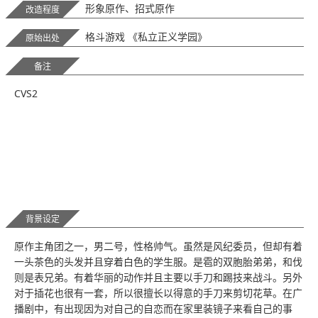
形象原作、招式原作
改造程度
格斗游戏 《私立正义学园》
原始出处
备注
CVS2
背景设定
原作主角团之一，男二号，性格帅气。虽然是风纪委员，但却有着
一头茶色的头发并且穿着白色的学生服。是雹的双胞胎弟弟，和伐
则是表兄弟。有着华丽的动作并且主要以手刀和踢技来战斗。另外
对于插花也很有一套，所以很擅长以得意的手刀来剪切花草。在广
播剧中，有出现因为对自己的自恋而在家里装镜子来看自己的事