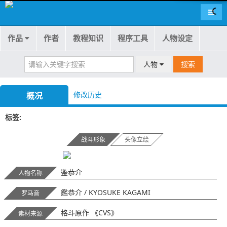
导航
作品
作者
教程知识
程序工具
人物设定
人物
搜索
修改历史
概况
标签
战斗形象
头像立绘
鉴恭介
人物名称
鑑恭介 / KYOSUKE KAGAMI
罗马音
格斗原作 《CVS》
素材来源