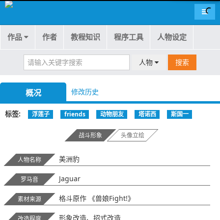
导航
作品
作者
教程知识
程序工具
人物设定
人物
搜索
修改历史
概况
标签
浮莲子
friends
动物朋友
塔诺西
斯国一
战斗形象
头像立绘
美洲豹
人物名称
Jaguar
罗马音
格斗原作 《兽娘Fight!》
素材来源
形象改造、招式改造
改造程度