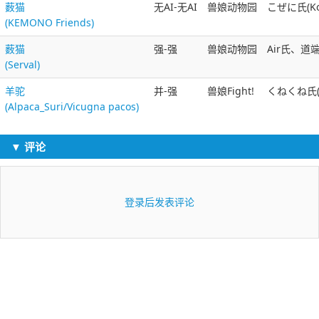
薮猫
无AI-无AI
兽娘动物园
こぜに氏(Koz
(KEMONO Friends)
薮猫
强-强
兽娘动物园
Air氏、道
(Serval)
羊驼
并-强
兽娘Fight!
くねくね氏(k
(Alpaca_Suri/Vicugna pacos)
▼ 评论
登录后发表评论