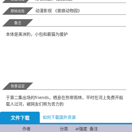
动漫影视 《兽娘动物园》
原始出处
备注
本体是美洲豹，小包和薮猫为援护
背景设定
于第二集出场的friends，栖息在热带雨林，平时在河上免费开船
载人过河，被网友们称为苦力豹
如何下载国外资源
文件下载
作者
分类
ai强度
备注