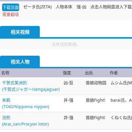
ゼータ氏(ZETA)
人物本体
强-凶
点击人物网盘进入下载
下载页面
需要翻墙
相关视频
没有找到数据。
相关人物
名称
强度
出处
作者
千贺式美洲豹
凶-狂
兽娘动物园
ムシム氏(Mu
(千賀式ジャガー/sengajaguar)
朱鹮
并-强
兽娘Fight!
barai氏、A
(TOKI/Nipponia nippon)
浣熊
并-强
兽娘Fight!
くねくね氏(k
(Arai_san/Procyon lotor)