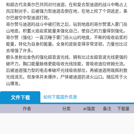
和超古代龙美尔巴共同对付迪迦，在和复合型迪迦的战斗中略占上
风压制对手，后被强力型迪迦击倒在地，在地上挖了个洞逃走，美
尔巴被空中型迪迦打败。
哥尔赞与迪迦的战斗中被打败之后，钻到地底的哥尔赞潜入雾门岳
山地底，积蓄火焰岩浆能量来强化自己，使自己的力量得到强化。
哥尔赞（强化）一直沉睡于雾门岳火山的地底，不断的吸收岩浆的
能量，转化为自身的能量。全身的皮肤变得非常坚韧，力量也比过
去增强了许多。
额头发射出金色的强化超音波光线，拥有比过去超音波光线更强的
破坏力，胸口能量脉络更能吸收光线技能，曾吸收迪拉修姆光流。
后被迪迦强力型的电击拳破坏光线吸收部位，再被迪迦用哉佩利敖
光线消灭。但身体并未爆炸，尸体被迪迦扔进火山口。随后死于火
山爆发。
如何下载国外资源
文件下载
作者
分类
ai强度
备注
下载量