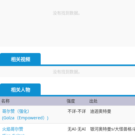
没有找到数据。
相关视频
没有找到数据。
相关人物
名称
强度
出处
哥尔赞（强化）
不详-不详
迪迦奥特曼
(Golza（Empowered）)
火焰哥尔赞
无AI-无AI
银河奥特曼s/大怪兽格