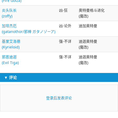
(Fire Golza)
炎头队长
凶-狂
奥特曼格斗进化
(zoffy)
(魔改)
加坦杰厄
凶-论外
迪加奥特曼
(gatanothor/邪神 ガタノゾーア)
基里艾洛德
强-不详
迪迦奥特曼
(Kyrieloid)
(魔改)
邪恶迪迦
强-不详
迪迦奥特曼
(Evil Tiga)
(魔改)
▼ 评论
登录后发表评论