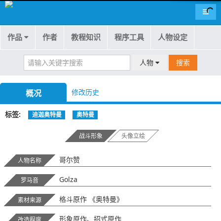
导航
作品
作者
教程知识
程序工具
人物设定
人物
搜索
修改历史
概况
标签
迪迦奥特曼
奥特曼
战斗形象
头像立绘
哥尔赞
人物名称
Golza
罗马音
格斗原作 《奥特曼》
素材来源
形象原作、招式原作
改造程度