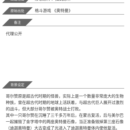
格斗游戏 《奥特曼》
原始出处
备注
代理公开
背景设定
哥尔赞原是超古代时期的怪兽，实际上是一个数量非常庞大的生物
种族，曾在超古代时期的地球上活跃着，与超古代巨人展开过激烈
的战斗，但大部分哥尔赞被奥特战士打败。
其中一只哥尔赞在沉睡了三千多万年后，在蒙古复活，后与美尔巴
一起摧毁了金字塔中的两座奥特曼石像，当正准备毁掉第三座石像
（迪迦奥特曼）大古变成了光进入了迪迦奥特曼体内使他复活。