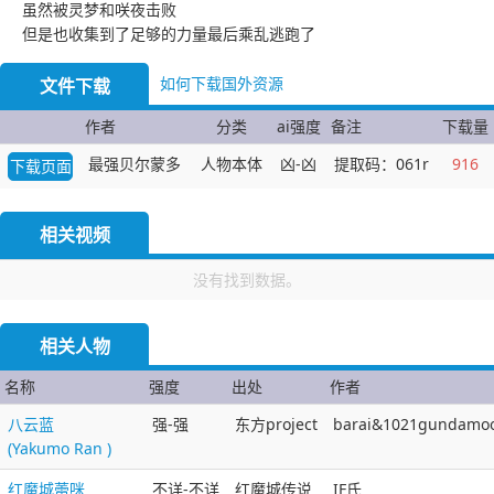
虽然被灵梦和咲夜击败
但是也收集到了足够的力量最后乘乱逃跑了
如何下载国外资源
文件下载
作者
分类
ai强度
备注
下载量
最强贝尔蒙多
人物本体
凶-凶
提取码：061r
916
下载页面
相关视频
没有找到数据。
相关人物
名称
强度
出处
作者
八云蓝
强-强
东方project
barai&1021gundamo
(Yakumo Ran )
红魔城蕾咪
不详-不详
红魔城传说
IF氏