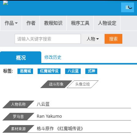
导航
作品
作者
教程知识
程序工具
人物设定
人物
搜索
修改历史
概况
标签
恶魔城
红魔城传说
八云蓝
式神
战斗形象
头像立绘
八云蓝
人物名称
Ran Yakumo
罗马音
格斗原作 《红魔城传说》
素材来源