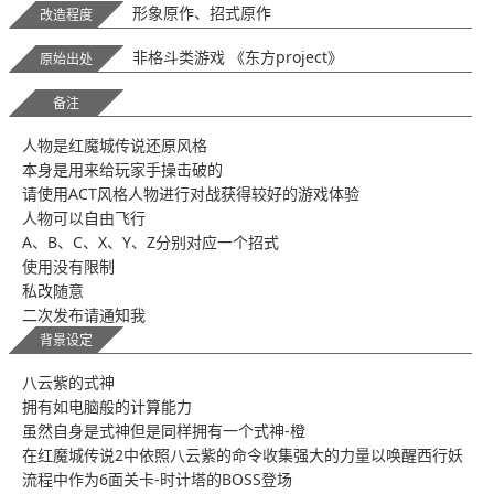
形象原作、招式原作
改造程度
非格斗类游戏 《东方project》
原始出处
备注
人物是红魔城传说还原风格
本身是用来给玩家手操击破的
请使用ACT风格人物进行对战获得较好的游戏体验
人物可以自由飞行
A、B、C、X、Y、Z分别对应一个招式
使用没有限制
私改随意
二次发布请通知我
背景设定
八云紫的式神
拥有如电脑般的计算能力
虽然自身是式神但是同样拥有一个式神-橙
在红魔城传说2中依照八云紫的命令收集强大的力量以唤醒西行妖
流程中作为6面关卡-时计塔的BOSS登场