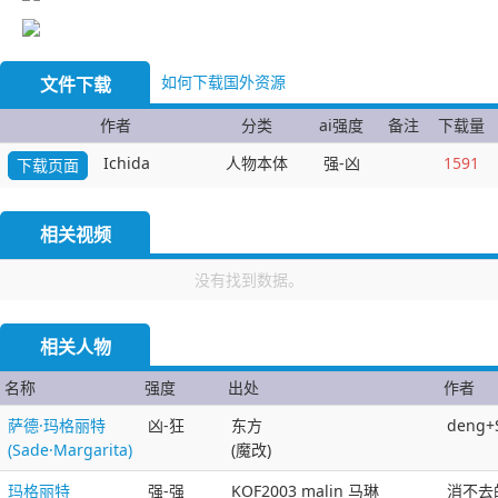
如何下载国外资源
文件下载
作者
分类
ai强度
备注
下载量
Ichida
人物本体
强-凶
1591
下载页面
相关视频
没有找到数据。
相关人物
名称
强度
出处
作者
萨德·玛格丽特
凶-狂
东方
deng+
(Sade·Margarita)
(魔改)
玛格丽特
强-强
KOF2003 malin 马琳
消不去的罪