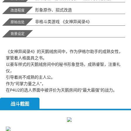
形象原作、招式改造
改造程度
非格斗类游戏 《女神异闻录4》
原始出处
背景设定
《女神异闻录4》的天鹅绒房间中，作为伊格尔助手的成熟女性，
掌管着人格面具之书。
以豪车样式的天鹅绒房间中的秘书形象登场，成熟睿智，注重礼
仪，
引导着尚不成熟的主人公。
作为“司掌力量之人”，
在P4U2的选人界面中被评价为天鹅房间的“最大最强”的战力。
战斗截图