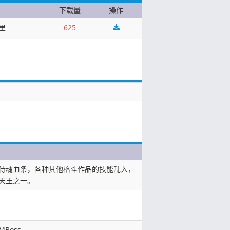
下载量
操作
里
625
侍魂血条，各种其他格斗作品的技能乱入，
天王之一。
Boss。