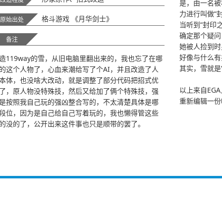
是，由一名被
力进行叫做“
格斗游戏 《月华剑士》
原始出处
当听到“封印
确定那个疑问
备注
她被人捡到时
好像与什么有
造119way的雪，从旧电脑里翻出来的，我也忘了在哪
其实，雪就是
的这个人物了，心血来潮给写了个AI，并且改造了人
本体，也没啥大改动，就是调整了部分代码把招式优
以上来自EG
了，原人物没特殊技，然后又给加了俩个特殊技，强
重新编辑一份
是按照我自己玩的强凶整合写的，不太清楚具体是哪
段位，因为是自己给自己写着玩的，我也懒得管这些
的没的了，公开出来这件事也只是顺带的罢了。