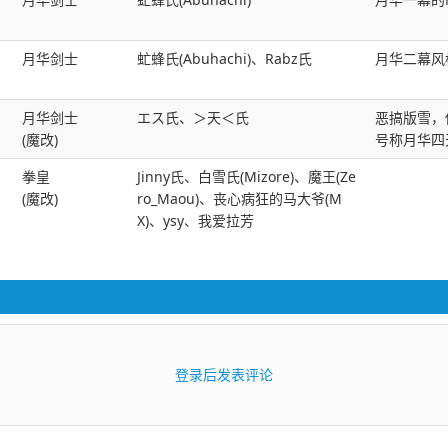
月华剑士
虻蜂氏(Abuhachi)、Rabz氏
月华二幕风
月华剑士
エス氏、＞天＜氏
恶搞版雪，
(魔改)
号称月华四
拳皇
Jinny氏、白雪氏(Mizore)、魔王(Ze
(魔改)
ro_Maou)、丧心病狂的马大爷(M
X)、ysy、我爱拉芳
登录后发表评论