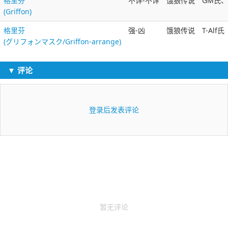
格里芬
不详-不详
饿狼传说
GM氏、で
(Griffon)
格里芬
强-凶
饿狼传说
T-Alf氏
(グリフォンマスク/Griffon-arrange)
▼ 评论
登录后发表评论
暂无评论