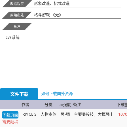
形象改造、招式改造
改造程度
格斗游戏 《无》
原始出处
备注
cvs系统
如何下载国外资源
文件下载
作者
分类
ai强度
备注
下载
R@CE'S
人物本体
强-强
主要靠投技，大概强上
107
下载页面
需要翻墙