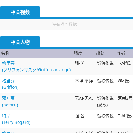
相关视频
没有找到数据。
相关人物
名称
强度
出处
作者
格里芬
强-凶
饿狼传说
T-Alf氏
(グリフォンマスク/Griffon-arrange)
格里芬
不详-不详
饿狼传说
GM氏、で
(Griffon)
双叶萤
无AI-无AI
饿狼传说
悪咲3号(
(hotaru)
(魔改)
特瑞
强-凶
饿狼传说
T-Alf
(Terry Bogard)