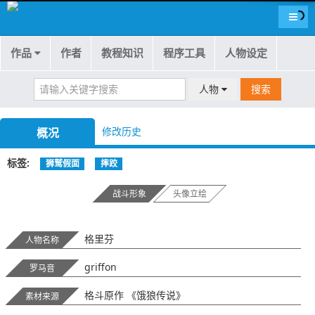
导航
作品
作者
教程知识
程序工具
人物设定
人物
搜索
修改历史
概况
标签
狮鹫假面
摔跤
战斗形象
头像立绘
格里芬
人物名称
griffon
罗马音
格斗原作 《饿狼传说》
素材来源