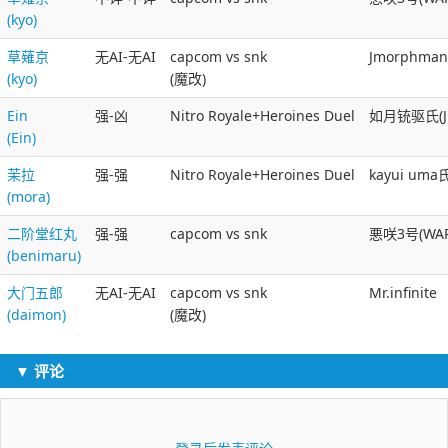
(kyo)
草薙京
无AI-无AI
capcom vs snk
Jmorphman
(kyo)
(魔改)
Ein
强-凶
Nitro Royale+Heroines Duel
如月铳驱氏(Ju
(Ein)
茉拉
强-强
Nitro Royale+Heroines Duel
kayui u
(mora)
二阶堂红丸
强-强
capcom vs snk
悪咲3号(WAR
(benimaru)
大门五郎
无AI-无AI
capcom vs snk
Mr.infinite
(daimon)
(魔改)
▼ 评论