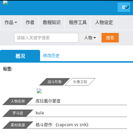
导航
作品
作者
教程知识
程序工具
人物设定
人物
搜索
修改历史
概况
标签
战斗形象
头像立绘
库拉戴尔蒙度
人物名称
kula
罗马音
格斗原作 《capcom vs snk》
素材来源