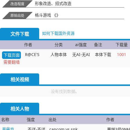
形象改造、招式改造
改造程度
格斗游戏 《》
原始出处
如何下载国外资源
文件下载
作者
分类
ai强度
备注
下载量
R@CE'S
人物本体
无AI-无AI
本体下载
1001
下载页面
需要翻墙
相关视频
没有找到数据。
相关人物
名称
强度
出处
作者
草薙京
不详-不详
capcom vs snk
悪咲3号(WAR