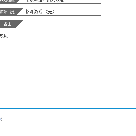
格斗游戏 《无》
原始出处
备注
魂风