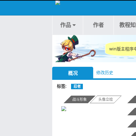
作品
作者
教程知
win版主程
修改历史
概况
标签
忍者
战斗形象
头像立绘