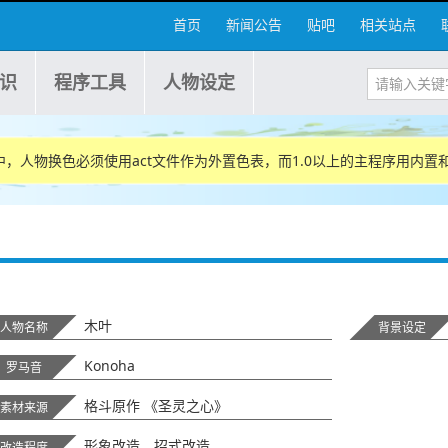
首页
新闻公告
贴吧
相关站点
识
程序工具
人物设定
序中，人物换色必须使用act文件作为外置色表，而1.0以上的主程序用内置
木叶
人物名称
背景设定
Konoha
罗马音
格斗原作 《圣灵之心》
素材来源
形象改造、招式改造
改造程度