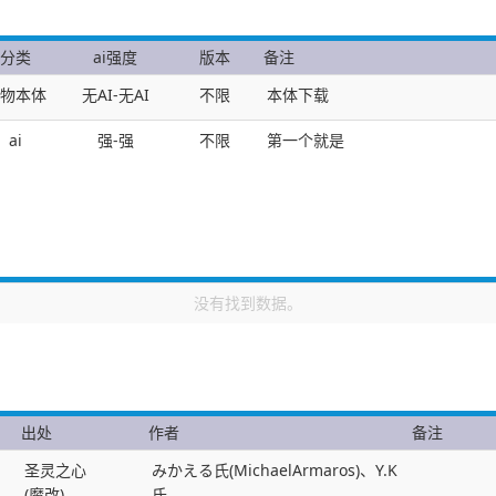
分类
ai强度
版本
备注
物本体
无AI-无AI
不限
本体下载
ai
强-强
不限
第一个就是
没有找到数据。
出处
作者
备注
圣灵之心
みかえる氏(MichaelArmaros)、Y.K
(魔改)
氏