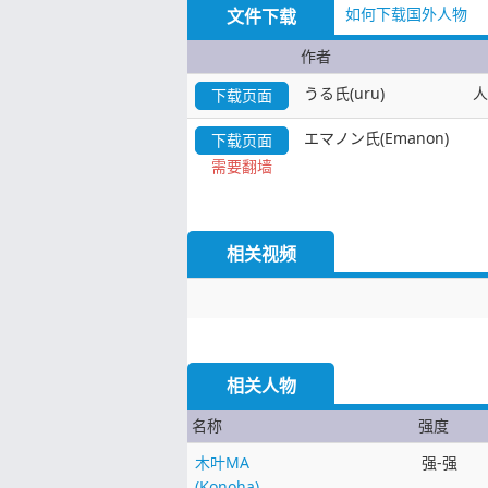
如何下载国外人物
文件下载
作者
うる氏(uru)
人
下载页面
エマノン氏(Emanon)
下载页面
需要翻墙
相关视频
相关人物
名称
强度
木叶MA
强-强
(Konoha)