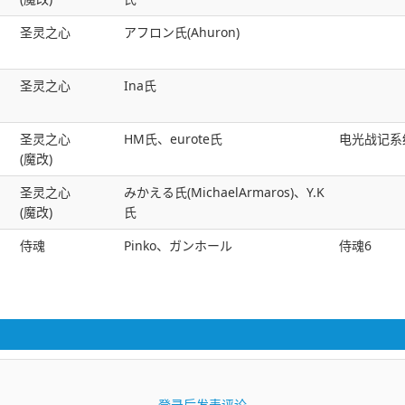
圣灵之心
アフロン氏(Ahuron)
圣灵之心
Ina氏
圣灵之心
HM氏、eurote氏
电光战记系
(魔改)
圣灵之心
みかえる氏(MichaelArmaros)、Y.K
(魔改)
氏
侍魂
Pinko、ガンホール
侍魂6
登录后发表评论