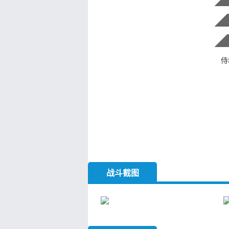
侍
战斗截图