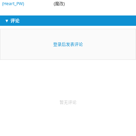
(Heart_PW)
(魔改)
▼ 评论
登录后发表评论
暂无评论