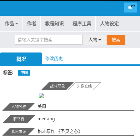
导航
作品
作者
教程知识
程序工具
人物设定
人物
搜索
修改历史
概况
标签
中国
战斗形象
头像立绘
美凰
人物名称
meifang
罗马音
格斗原作 《圣灵之心》
素材来源