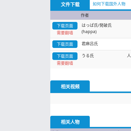
如何下载国外人物
文件下载
作者
はっぱ氏/発破氏
下载页面
(happa)
需要翻墙
君麻吕氏
下载页面
うる氏
人
下载页面
需要翻墙
相关视频
相关人物