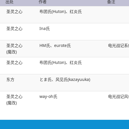
出处
作者
备注
圣灵之心
布团氏(Huton)、红炎氏
圣灵之心
Ina氏
圣灵之心
HM氏、eurote氏
电光战记系
(魔改)
圣灵之心
布团氏(Huton)、红炎氏
东方
とま氏、风见氏(kazayuuka)
圣灵之心
way-oh氏
电光战记风
(魔改)