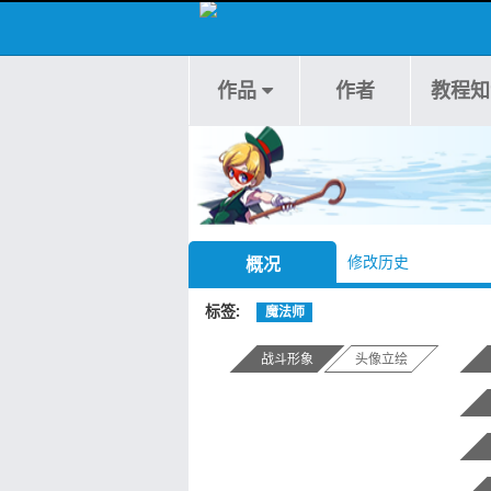
作品
作者
教程知
修改历史
概况
标签
魔法师
战斗形象
头像立绘