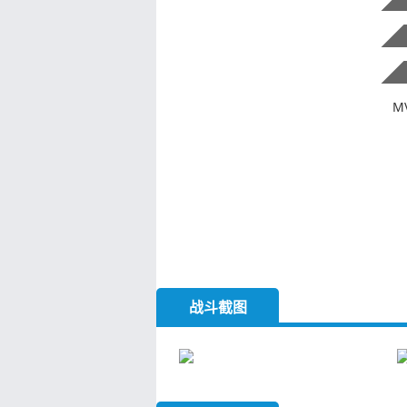
M
战斗截图