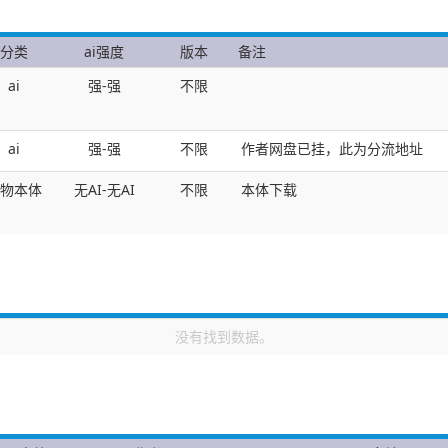
分类
ai强度
版本
备注
ai
强-强
不限
ai
强-强
不限
作者网盘已挂，此为分流地址
物本体
无AI-无AI
不限
本体下载
没有找到数据。