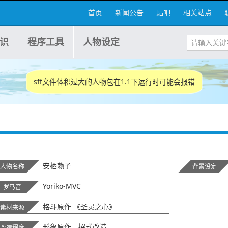
首页
新闻公告
贴吧
相关站点
识
程序工具
人物设定
sff文件体积过大的人物包在1.1下运行时可能会报错
安栖赖子
人物名称
背景设定
Yoriko-MVC
罗马音
格斗原作 《圣灵之心》
素材来源
形象原作、招式改造
改造程度