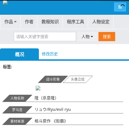
导航
作品
作者
教程知识
程序工具
人物设定
人物
搜索
修改历史
概况
标签
战斗形象
头像立绘
隆（杀意隆）
人物名称
リュウ/Ryu/evil ryu
罗马音
格斗原作 《街霸》
素材来源