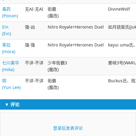
毒药
无AI-无AI
街霸
DivineWolf
(Poison)
(魔改)
Ein
强-凶
Nitro Royale+Heroines Duel
如月铳驱氏(Juke
(Ein)
茉拉
强-强
Nitro Royale+Heroines Duel
kayui um
(mora)
七川美华
不详-不详
少年街霸3
悪咲3号(WARUS
(mika)
(魔改)
阴
不详-不详
街霸
Buckus氏、斑鸠
(Yun Lee)
(魔改)
▼ 评论
登录后发表评论