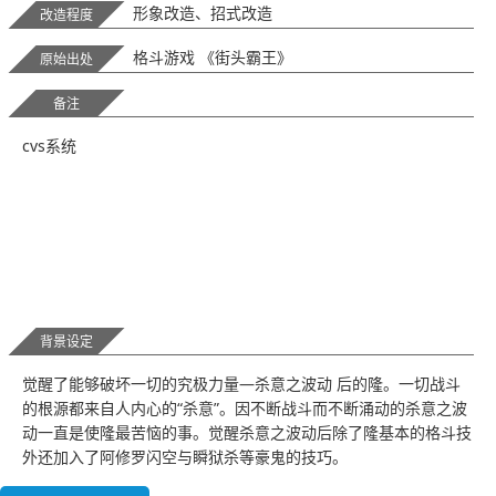
形象改造、招式改造
改造程度
格斗游戏 《街头霸王》
原始出处
备注
cvs系统
背景设定
觉醒了能够破坏一切的究极力量—杀意之波动 后的隆。一切战斗
的根源都来自人内心的“杀意”。因不断战斗而不断涌动的杀意之波
动一直是使隆最苦恼的事。觉醒杀意之波动后除了隆基本的格斗技
外还加入了阿修罗闪空与瞬狱杀等豪鬼的技巧。