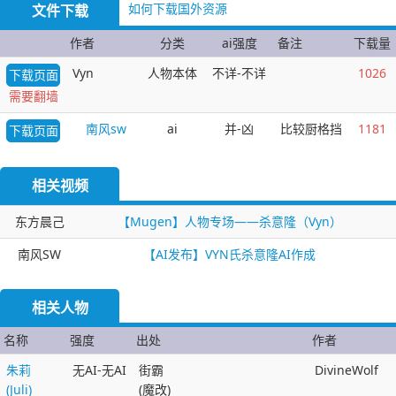
如何下载国外资源
文件下载
作者
分类
ai强度
备注
下载量
Vyn
人物本体
不详-不详
1026
下载页面
需要翻墙
南风sw
ai
并-凶
比较厨格挡
1181
下载页面
相关视频
东方晨己
【Mugen】人物专场——杀意隆（Vyn）
南风SW
【AI发布】VYN氏杀意隆AI作成
相关人物
名称
强度
出处
作者
朱莉
无AI-无AI
街霸
DivineWolf
(Juli)
(魔改)