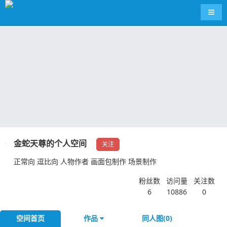
导航
金蛇天尊的个人空间
关注
正常向 逗比向 人物作者 画面包制作 场景制作
粉丝数
访问量
关注数
6
10886
0
空间首页
作品
同人图(0)