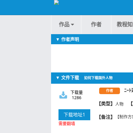
作品
作者
教程知
▼ 作者声明
▼ 文件下载
如何下载国外人物
ﾆｰ
作者
下载量
1286
【类型】
【
人物
下载地址1
【备注】
【制作方
需要翻墙