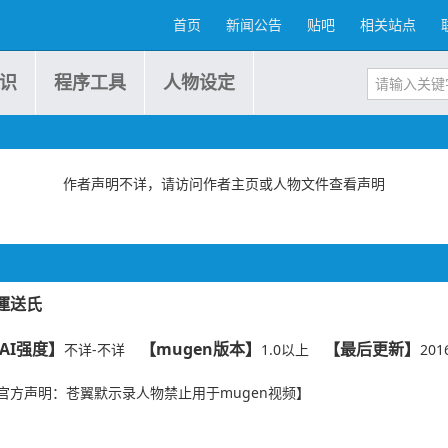
首页
新闻公告
贴吧
相关站点
识
程序工具
人物设定
作者声明不详，请访问作者主页或人物文件查看声明
ﾄ運送氏
AI强度】
【mugen版本】
【最后更新】
不详-不详
1.0以上
201
官方声明：苍翼默示录人物禁止用于mugen视频】