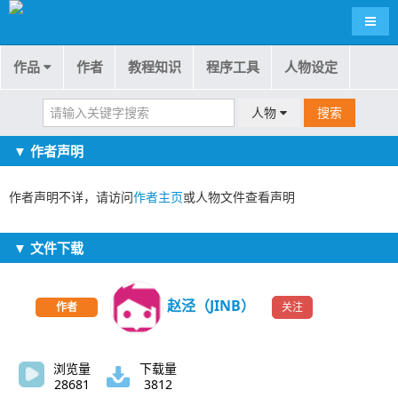
导航
作品
作者
教程知识
程序工具
人物设定
人物
搜索
▼ 作者声明
作者声明不详，请访问
作者主页
或人物文件查看声明
▼ 文件下载
赵泾（JINB）
关注
作者
浏览量
下载量
28681
3812