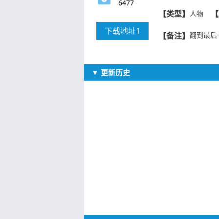
6477
【类型】
【
人物
下载地址1
【备注】
翻到最后
▼ 更新历史