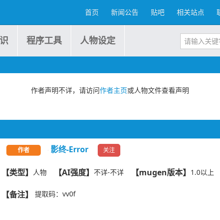
首页
新闻公告
贴吧
相关站点
识
程序工具
人物设定
作者声明不详，请访问
作者主页
或人物文件查看声明
影终-Error
关注
作者
【类型】
【AI强度】
【mugen版本】
人物
不详-不详
1.0以上
【备注】
提取码：vv0f