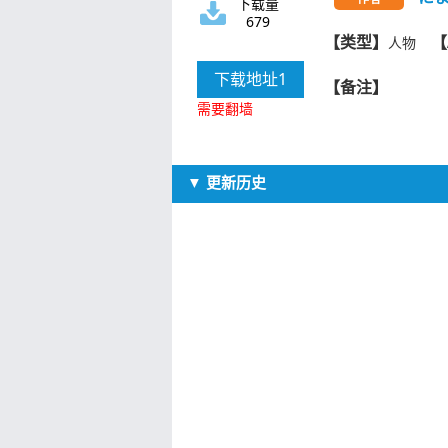
下载量
679
【类型】
【
人物
下载地址1
【备注】
需要翻墙
▼ 更新历史