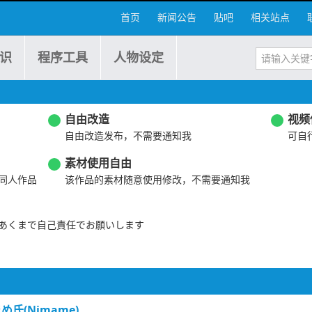
首页
新闻公告
贴吧
相关站点
识
程序工具
人物设定
自由改造
视频
自由改造发布，不需要通知我
可自
素材使用自由
同人作品
该作品的素材随意使用修改，不需要通知我
あくまで自己責任でお願いします
め氏(Nimame)