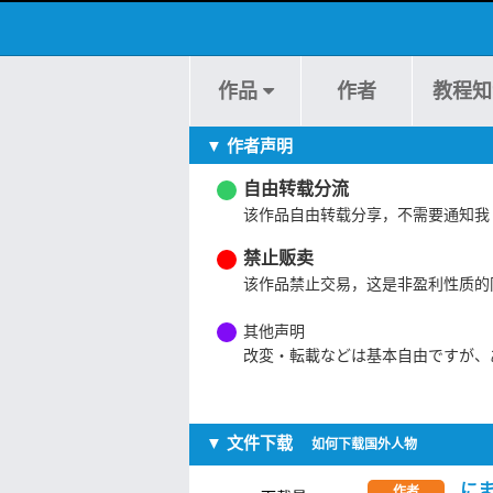
作品
作者
教程知
▼ 作者声明
自由转载分流
该作品自由转载分享，不需要通知我
禁止贩卖
该作品禁止交易，这是非盈利性质的
其他声明
改変・転載などは基本自由ですが、
▼ 文件下载
如何下载国外人物
にま
作者