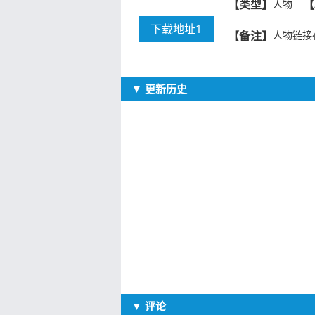
【类型】
【
人物
下载地址1
【备注】
人物链接在
▼ 更新历史
▼ 评论