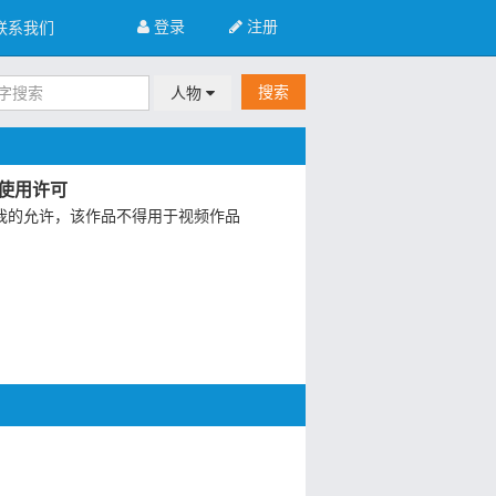
登录
注册
联系我们
搜索
人物
使用许可
我的允许，该作品不得用于视频作品