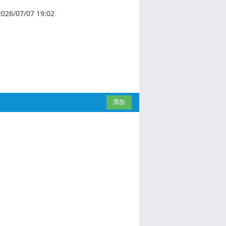
2026/07/07 19:02
添加