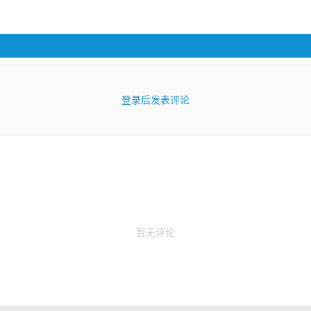
登录后发表评论
暂无评论