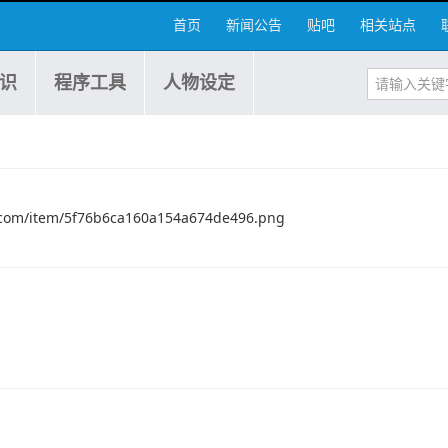
首页
新闻公告
贴吧
相关站点
识
程序工具
人物设定
.com/item/5f76b6ca160a154a674de496.png