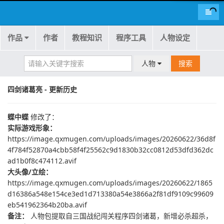
导航
作品
作者
教程知识
程序工具
人物设定
人物
搜索
四剑诸葛亮 - 更新历史
蝶中蝶
修改了：
实际游戏形象：
https://image.qxmugen.com/uploads/images/20260622/36d8f
4f784f52870a4cbb58f4f25562c9d1830b32cc0812d53dfd362dc
ad1b0f8c474112.avif
大头像/立绘：
https://image.qxmugen.com/uploads/images/20260622/1865
d16386a548e154ce3ed1d713380a54e3866a2f81df9109c99609
eb541962364b20ba.avif
备注：
人物包提取自三国战纪闯关程序四剑诸葛，新增必杀超杀，