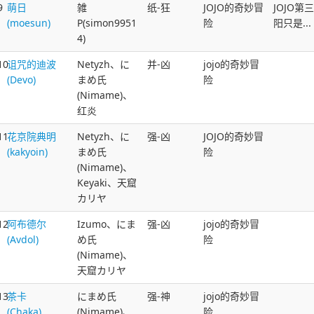
9
萌日
雑
纸-狂
JOJO的奇妙冒
JOJO
(moesun)
P(simon9951
险
阳只是...
4)
10
诅咒的迪波
Netyzh、に
并-凶
jojo的奇妙冒
(Devo)
まめ氏
险
(Nimame)、
红炎
11
花京院典明
Netyzh、に
强-凶
JOJO的奇妙冒
(kakyoin)
まめ氏
险
(Nimame)、
Keyaki、天窟
カリヤ
12
阿布德尔
Izumo、にま
强-凶
jojo的奇妙冒
(Avdol)
め氏
险
(Nimame)、
天窟カリヤ
13
茶卡
にまめ氏
强-神
jojo的奇妙冒
(Chaka)
(Nimame)、
险