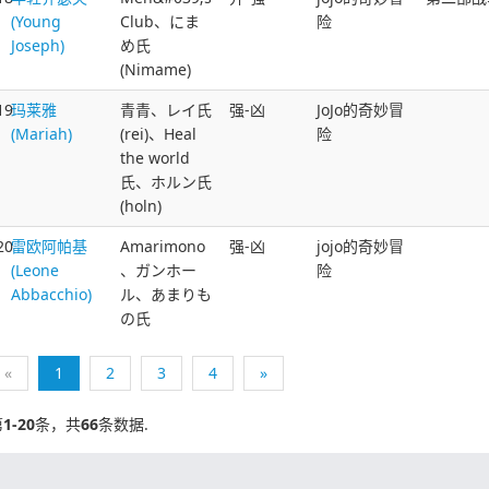
(Young
Club、にま
险
Joseph)
め氏
(Nimame)
19
玛莱雅
青青、レイ氏
强-凶
JoJo的奇妙冒
(Mariah)
(rei)、Heal
险
the world
氏、ホルン氏
(holn)
20
雷欧阿帕基
Amarimono
强-凶
jojo的奇妙冒
(Leone
、ガンホー
险
Abbacchio)
ル、あまりも
の氏
«
1
2
3
4
»
第
1-20
条，共
66
条数据.