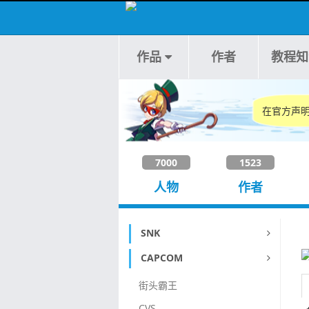
作品
作者
教程知
在官方声明
7000
1523
人物
作者
SNK
CAPCOM
街头霸王
CVS