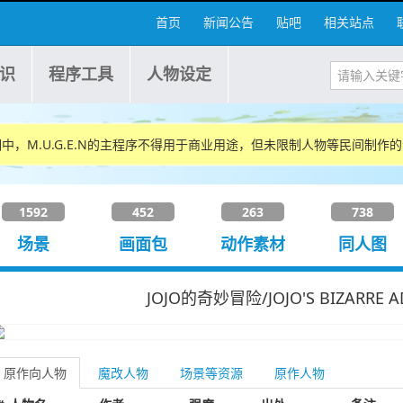
首页
新闻公告
贴吧
相关站点
识
程序工具
人物设定
中，M.U.G.E.N的主程序不得用于商业用途，但未限制人物等民间制作
1592
452
263
738
场景
画面包
动作素材
同人图
JOJO的奇妙冒险/JOJO'S BIZARRE A
原作向人物
魔改人物
场景等资源
原作人物