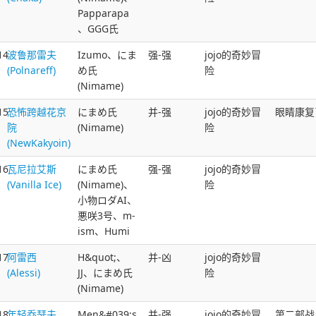
Papparapa
、GGG氏
14
波鲁那雷夫
Izumo、にま
强-强
jojo的奇妙冒
(Polnareff)
め氏
险
(Nimame)
15
恐怖跨越花京
にまめ氏
并-强
jojo的奇妙冒
眼睛康复
院
(Nimame)
险
(NewKakyoin)
16
瓦尼拉艾斯
にまめ氏
强-强
jojo的奇妙冒
(Vanilla Ice)
(Nimame)、
险
小物ロダAI、
悪咲3号、m-
ism、Humi
17
阿雷西
H&quot;、
并-凶
jojo的奇妙冒
(Alessi)
JJ、にまめ氏
险
(Nimame)
18
年轻乔瑟夫
Men&#039;s
并-强
jojo的奇妙冒
第二部战