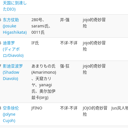
天国に到達し
たDIO)
5
东方仗助
280号、
并-强
jojo的奇妙冒
(Josuke
sarami氏、
险
Higashikata)
0011氏
6
迪普罗
IF氏
不详-不详
jojo的奇妙冒
(ディアボ
险
ロ/Diavolo)
7
影迪亚波罗
あまりもの氏
强-狂
jojo的奇妙冒
(Shadow
(Amarimono)
险
Diavolo)
、天窟カリ
ヤ、yanagi
氏、奥尔加伊
兹卡(org)
8
空条徐伦
JFINO
不详-不详
JOJO的奇妙冒
Jus风人
(Jolyne
险
Cujoh)