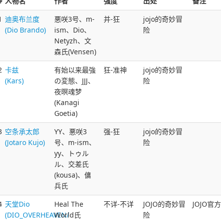
#
人物名
作者
强度
出处
备注
1
迪奥布兰度
悪咲3号、m-
并-狂
jojo的奇妙冒
(Dio Brando)
ism、Dio、
险
Netyzh、文
森氏(Vensen)
2
卡兹
有始以来最強
狂-准神
jojo的奇妙冒
(Kars)
の変態、JJJ、
险
夜暝魂梦
(Kanagi
Goetia)
3
空条承太郎
YY、悪咲3
强-狂
jojo的奇妙冒
(Jotaro Kujo)
号、m-ism、
险
yy、トゥル
ル、交差氏
(kousa)、傭
兵氏
4
天堂Dio
Heal The
不详-不详
JOJO的奇妙冒
JOJO官方
(DIO_OVERHEAVEN/
World氏
险