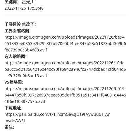
关键词：
星光,1.1
2022-11-26 17:53:48
千寻建设
修改了：
主界面缩略图：
https://image.qxmugen.com/uploads/images/20221126/be94
451843ee0853e7b79c8f7b970e5bf4fee347b23c51873abf309b6
f88739b0c3b4689.avif
选人缩略图：
https://image.qxmugen.com/uploads/images/20221126/10dc
ba0cc5d2136642160e40c90fe5942a946fc3747dcbad1cfd044d5
ce7c323e9b3ac15.avif
VS缩略图：
https://image.qxmugen.com/uploads/images/20221126/b519
b4447b50f9097c26937eeec605dc1fb951a51c3411f84081d4446
4ff6e1f0387757b.avif
下载地址：
https://pan.baidu.com/s/1_hxmGeysJOz9FVywuu6T_A?
pwd=AWSL
备注：