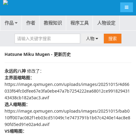
导航
作品
作者
教程知识
程序工具
人物设定
人物
搜索
Hatsune Miku Mugen - 更新历史
永远的八神
修改了：
主界面缩略图：
https://image.qxmugen.com/uploads/images/20251015/4d66
033f64fc0dfee67e3fa0ebe47a7b7254222ea68012ce991829431
43438cb182a5ac3.avif
选人缩略图：
https://image.qxmugen.com/uploads/images/20251015/bab0
10ff007ac082f1eb03cd51049c1e7473791b1b67c4240e14ac8e8
90fd5ed91e02a4d.avif
VS缩略图：