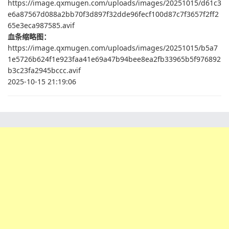
https://image.qxmugen.com/uploads/images/20251015/d61c3
e6a87567d088a2bb70f3d897f32dde96fecf100d87c7f3657f2ff2
65e3eca987585.avif
血条缩略图：
https://image.qxmugen.com/uploads/images/20251015/b5a7
1e5726b624f1e923faa41e69a47b94bee8ea2fb33965b5f976892
b3c23fa2945bccc.avif
2025-10-15 21:19:06