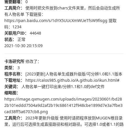
需要翻墙：
0
工具简介：
使用时把文件放到chars文件夹里，然后会自动生成所
有人物名单 下载链接：
https://pan.baidu.com/s/1dYX5UUcXmWUeTfsW9fisgg 提取
码：1234
关联用户ID：
44648
状态：
正常
2021-10-30 20:15:09
卡洛研究所
修改了：
类型：
3
程序名称：
[2023更新]人物名单生成器升级版/可分辨1.0和1.1版本
下载地址：
https://calos985.github.io/A.github.io/ikun.html#
关键词：
人物名单一键打印出来/分辨1.1和1.0的def文件
缩略图：
https://image.qxmugen.com/uploads/images/20230601/bd28
2b101eddd7504a9d2af2b19c6861412f948cbe1899d7e3a7fbe3
cad38ff5a6707cb8.png
工具简介：
2023年更新升级版 使用时请把程序放到MUGEN根目录
里，运行后可选择生成直接路径和相对路径。可选择1.0或者1.1的路