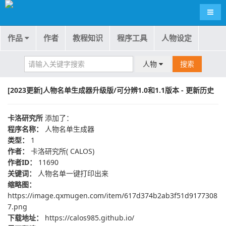
导航
作品
作者
教程知识
程序工具
人物设定
人物
搜索
[2023更新]人物名单生成器升级版/可分辨1.0和1.1版本 - 更新历史
卡洛研究所
添加了：
程序名称：
人物名单生成器
类型：
1
作者：
卡洛研究所( CALOS)
作者ID：
11690
关键词：
人物名单一键打印出来
缩略图：
https://image.qxmugen.com/item/617d374b2ab3f51d9177308
7.png
下载地址：
https://calos985.github.io/