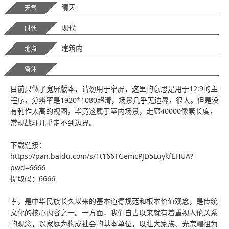
晴天
天气
现代
时代
建筑内
地点
备注
目前只做了宽屏版本，请勿用于窄屏，这里的意思是用于12:9的主
程序，分辨率是1920*1080超清，场景几乎无边界，很大。但是没
有制作太高的视图，毕竟这属于室内场景，走廊40000像素长度，
常规战斗几乎走不到边界。
下载链接：
https://pan.baidu.com/s/1t166TGemcPJD5LuykfEHUA?
pwd=6666
提取码：6666
孝，是中华民族长久以来的基本道德规范和根本价值观念，是传统
文化的核心内容之一。一方面，我们自古以来就有着重视人伦关系
的观念，以家庭为构成社会的基本单位，以壮大家族、光宗耀祖为