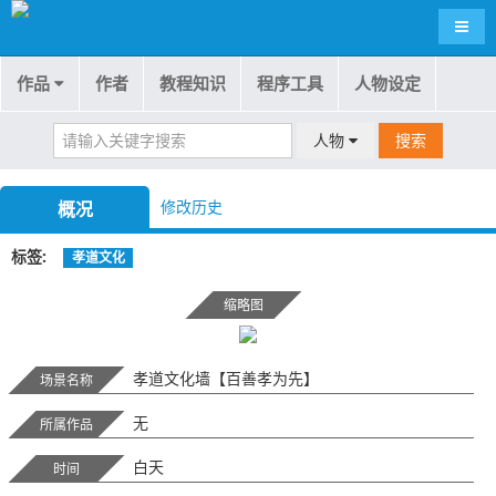
导航
作品
作者
教程知识
程序工具
人物设定
人物
搜索
修改历史
概况
标签
孝道文化
缩略图
孝道文化墙【百善孝为先】
场景名称
无
所属作品
白天
时间