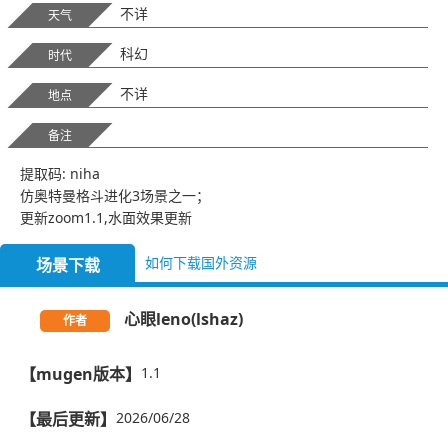
不详
天气
科幻
时代
不详
地点
备注
提取码: niha
仿奥特曼格斗进化3场景之一；
更新zoom1.1,水面效果更新
如何下载国外资源
场景下载
心眼leno(lshaz)
作者
【mugen版本】
1.1
【最后更新】
2026/06/28