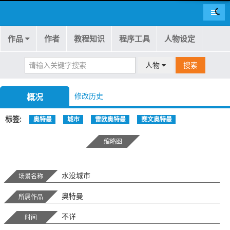
导航
作品
作者
教程知识
程序工具
人物设定
人物
搜索
修改历史
概况
标签
奥特曼
城市
雷欧奥特曼
赛文奥特曼
缩略图
水没城市
场景名称
奥特曼
所属作品
不详
时间