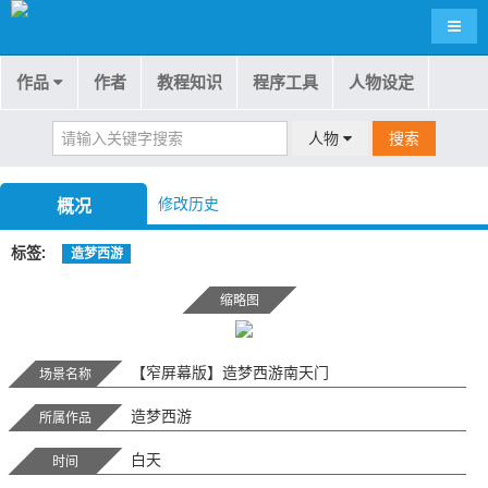
导航
作品
作者
教程知识
程序工具
人物设定
人物
搜索
修改历史
概况
标签
造梦西游
缩略图
【窄屏幕版】造梦西游南天门
场景名称
造梦西游
所属作品
白天
时间