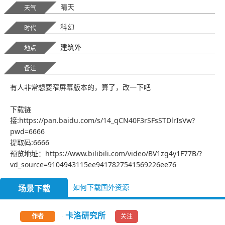
晴天
天气
科幻
时代
建筑外
地点
备注
有人非常想要窄屏幕版本的，算了，改一下吧
下载链
接:https://pan.baidu.com/s/14_qCN40F3rSFsSTDlrIsVw?
pwd=6666
提取码:6666
预览地址：https://www.bilibili.com/video/BV1zg4y1F77B/?
vd_source=9104943115ee9417827541569226ee76
如何下载国外资源
场景下载
卡洛研究所
关注
作者