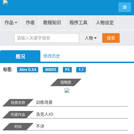
导航
作品
作者
教程知识
程序工具
人物设定
人物
搜索
修改历史
概况
标签
Alex D.X4
MMX5
PS
1.1
缩略图
训练场景
场景名称
洛克人X5
所属作品
不详
时间