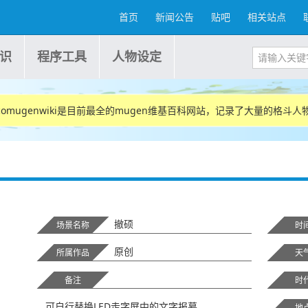
首页
新闻公告
贴吧
相关站点
识
程序工具
人物设定
nicomugenwiki是目前最全的mugen维基百科网站，记录了大量的格斗
撤硕
场景名称
时
原创
所属作品
天
备注
时
可自行替换LED走字屏‌中的文字报幕
地