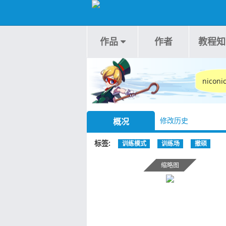
作品
作者
教程知
nico
修改历史
概况
标签
训练模式
训练场
撤硕
缩略图