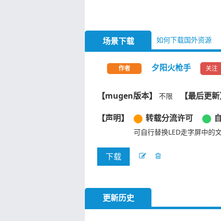
如何下载国外资源
场景下载
夕阳火枪手
关注
作者
【mugen版本】
【最后更新
不限
【声明】
转载分流许可
可自行替换LED走字屏‌中的
下载
更新历史