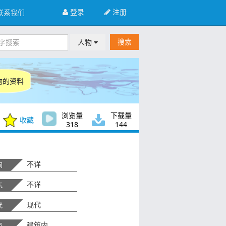
登录
注册
联系我们
搜索
人物
人物的资料
浏览量
下载量
收藏
318
144
不详
间
不详
气
现代
代
建筑内
点