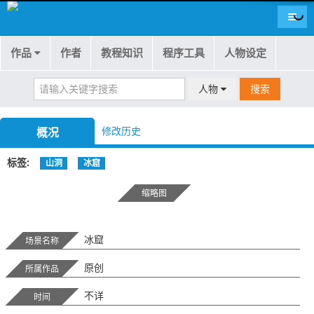
导航
作品
作者
教程知识
程序工具
人物设定
人物
搜索
修改历史
概况
标签
山洞
冰窟
缩略图
冰窟
场景名称
原创
所属作品
不详
时间