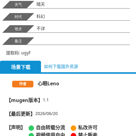
晴天
天气
科幻
时代
不详
地点
备注
提取码: ugyf
如何下载国外资源
场景下载
心眼Leno
作者
【mugen版本】
1.1
【最后更新】
2026/06/20
【声明】
自由转载分流
私改许可
视频使用自由
禁止贩卖