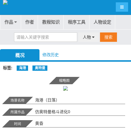
导航
作品
作者
教程知识
程序工具
人物设定
人物
搜索
修改历史
概况
标签
海港
奥特曼
缩略图
海港（日落）
场景名称
仿奥特曼格斗进化0
所属作品
黄昏
时间