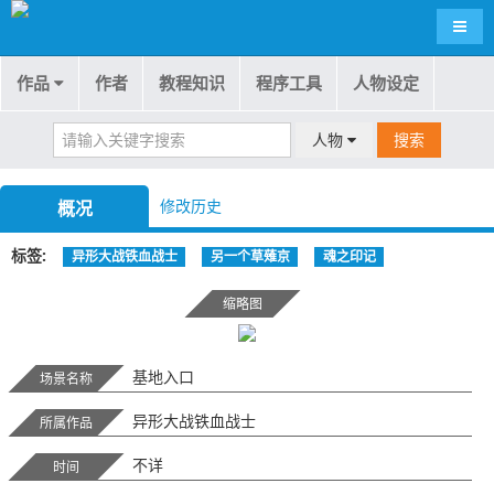
导航
作品
作者
教程知识
程序工具
人物设定
人物
搜索
修改历史
概况
标签
异形大战铁血战士
另一个草薙京
魂之印记
缩略图
基地入口
场景名称
异形大战铁血战士
所属作品
不详
时间