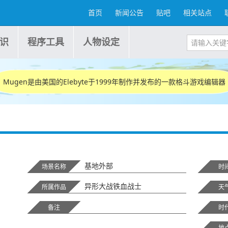
首页
新闻公告
贴吧
相关站点
识
程序工具
人物设定
Mugen是由美国的Elebyte于1999年制作并发布的一款格斗游戏编辑器
基地外部
场景名称
时
异形大战铁血战士
所属作品
天
备注
时
地