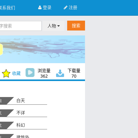
登录
注册
联系我们
搜索
人物
浏览量
下载量
收藏
362
70
白天
间
不详
气
科幻
代
建筑外
点