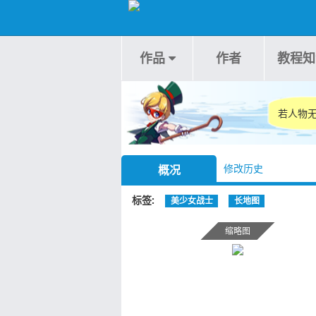
作品
作者
教程知
若人物无
修改历史
概况
标签
美少女战士
长地图
缩略图